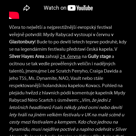
Včera to největší a nejprestižnější evropský festival
veřejně potvrdil: Mydy Rabycad vystoupí v červnu v
Glastonbury
! Bude to po devíti letech teprve podruhé, kdy
se na legendárním festivalu představí česká kapela. V
Silver Hayes Area
zahrají
24. června
na
Gully stage
a
ocitnou se tak vedle prověřených veličin i nadějných
talentů, jmenujme Lee Scratch Perryho, Craiga Davida a
jeho TS5, Ms. Dynamite, NAO, Vault nebo stále
respektovanější holandskou kapelou Kovacs. Pohled na
plejádu hvězd z hlavních pódií komentuje kapelník Mydy
Rabycad Nèro Scartch s úsměvem:
„Vím, že jedni z
letošních headlinerů Foals někdy před osmi nebo devíti
lety hráli na jiném velkém festivalu v UK na malé scéně u
cesty mezi festivalem a kempem. Kdo chce jednou na
Pyramidu, musí nejdříve poctivě a naplno odehrát v Silver