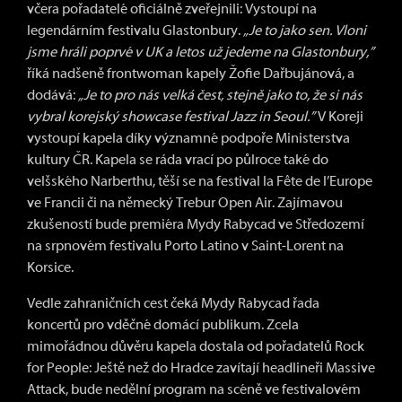
včera pořadatelé oficiálně zveřejnili: Vystoupí na
legendárním festivalu Glastonbury.
„Je to jako sen. Vloni
jsme hráli poprvé v UK a letos už jedeme na Glastonbury,”
říká nadšeně frontwoman kapely Žofie Dařbujánová, a
dodává:
„Je to pro nás velká čest, stejně jako to, že si nás
vybral korejský showcase festival Jazz in Seoul.”
V Koreji
vystoupí kapela díky významné podpoře Ministerstva
kultury ČR. Kapela se ráda vrací po půlroce také do
velšského Narberthu, těší se na festival la Fête de l’Europe
ve Francii či na německý Trebur Open Air. Zajímavou
zkušeností bude premiéra Mydy Rabycad ve Středozemí
na srpnovém festivalu Porto Latino v Saint-Lorent na
Korsice.
Vedle zahraničních cest čeká Mydy Rabycad řada
koncertů pro vděčné domácí publikum. Zcela
mimořádnou důvěru kapela dostala od pořadatelů Rock
for People: Ještě než do Hradce zavítají headlineři Massive
Attack, bude nedělní program na scéně ve festivalovém