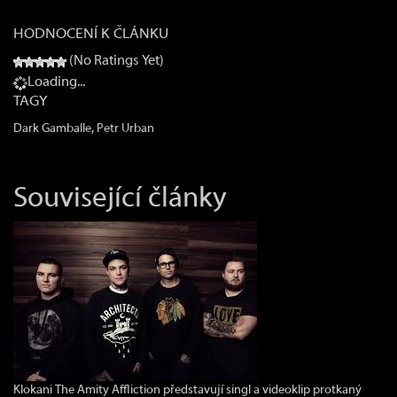
HODNOCENÍ K ČLÁNKU
(No Ratings Yet)
Loading...
TAGY
,
Dark Gamballe
Petr Urban
Související články
Klokani The Amity Affliction představují singl a videoklip protkaný