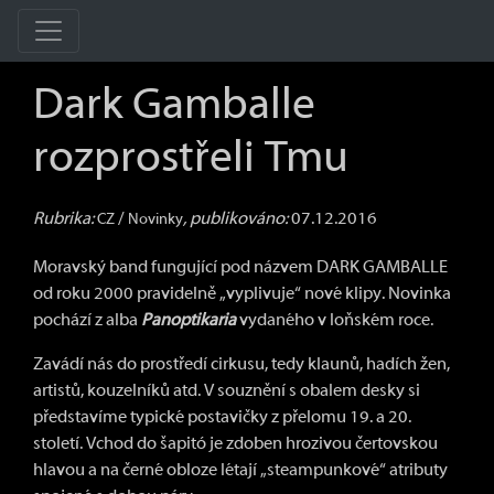
Dark Gamballe
rozprostřeli Tmu
Rubrika:
/
, publikováno:
07.12.2016
CZ
Novinky
Moravský band fungující pod názvem DARK GAMBALLE
od roku 2000 pravidelně „vyplivuje“ nové klipy. Novinka
pochází z alba
Panoptikaria
vydaného v loňském roce.
Zavádí nás do prostředí cirkusu, tedy klaunů, hadích žen,
artistů, kouzelníků atd. V souznění s obalem desky si
představíme typické postavičky z přelomu 19. a 20.
století. Vchod do šapitó je zdoben hrozivou čertovskou
hlavou a na černé obloze létají „steampunkové“ atributy